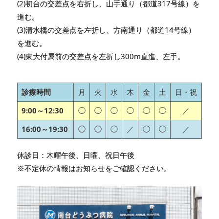
(2)初台の交差点を右折し、山手通り（都道317号線）を
進む。
(3)清水橋の交差点を左折し、方南通り（都道14号線）
を進む。
(4)東大付属前の交差点を左折し300m直進、左手。
診療時間
月
火
水
木
金
土
日・祝
9:00～12:30
◯
◯
◯
◯
◯
◯
／
16:00～19:30
◯
◯
◯
／
◯
◯
／
休診日：木曜午後、日曜、祝日午後
※不定休の情報はお知らせをご確認ください。